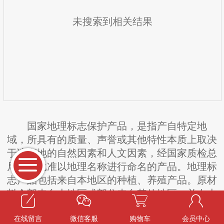
未搜索到相关结果
国家地理标志保护产品，是指产自特定地
域，所具有的质量、声誉或其他特性本质上取决
于该产地的自然因素和人文因素，经国家质检总
局审核批准以地理名称进行命名的产品。地理标
志产品包括来自本地区的种植、养殖产品。原材
料全部来自本地区或部分来自其他地区，并在本
地区按照特定工艺生产和加工的产品。房县人文
在线留言
微信客服
购物车
会员中心
历史源远流长，自然景观奇峰竞秀，地理区位优